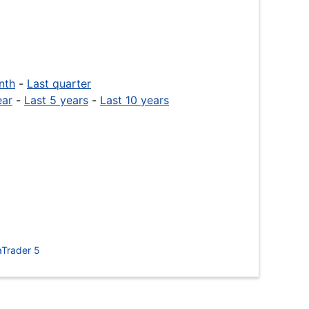
nth
-
Last quarter
ear
-
Last 5 years
-
Last 10 years
Trader 5