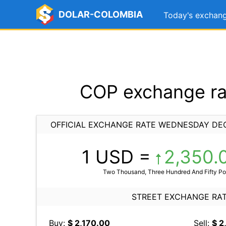
DOLAR-COLOMBIA
Today's exchang
COP exchange ra
OFFICIAL EXCHANGE RATE WEDNESDAY DEC
1 USD =
2,350.
Two Thousand, Three Hundred And Fifty Po
STREET EXCHANGE RA
Buy:
$ 2,170.00
Sell:
$ 2