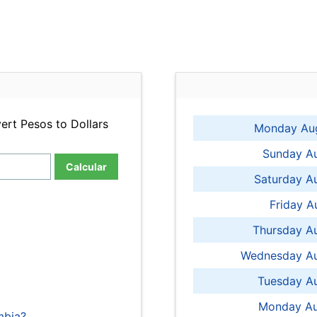
ert Pesos to Dollars
Monday Aug
Sunday Au
Calcular
Saturday A
Friday A
Thursday A
Wednesday Au
Tuesday Au
Monday Au
mbia?