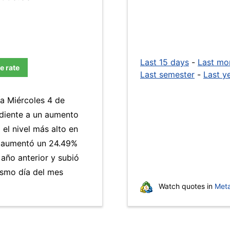
Last 15 days
-
Last mo
e rate
Last semester
-
Last y
ía Miércoles 4 de
diente a un aumento
 el nivel más alto en
aumentó un 24.49%
 año anterior y subió
ismo día del mes
Watch quotes in
Meta