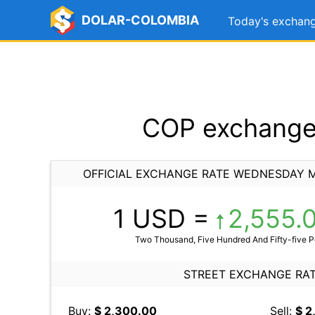
DOLAR-COLOMBIA
Today's exchang
COP exchange 
OFFICIAL EXCHANGE RATE WEDNESDAY M
1 USD =
2,555.
Two Thousand, Five Hundred And Fifty-five Po
STREET EXCHANGE RA
Buy:
$ 2,300.00
Sell:
$ 2