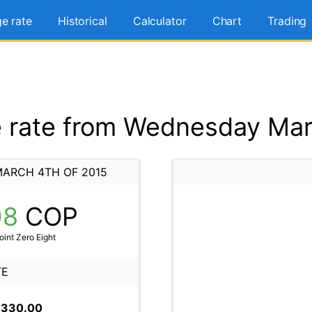
e rate
Historical
Calculator
Chart
Trading
rate from Wednesday Mar
ARCH 4TH OF 2015
08
COP
int Zero Eight
TE
,330.00