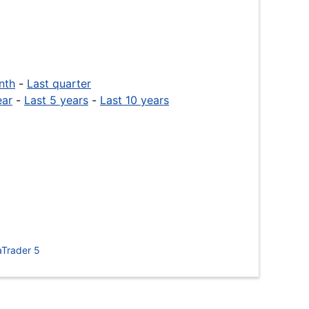
nth
-
Last quarter
ear
-
Last 5 years
-
Last 10 years
Trader 5