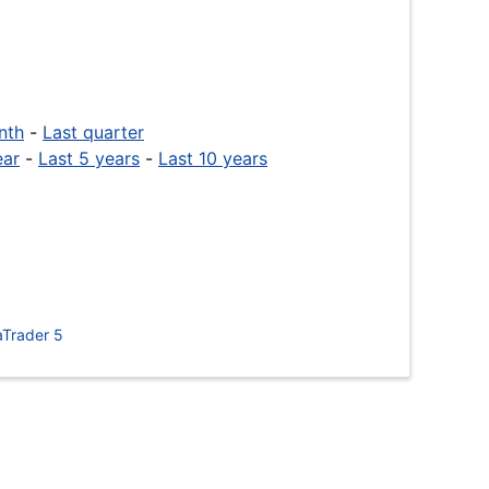
nth
-
Last quarter
ear
-
Last 5 years
-
Last 10 years
Trader 5