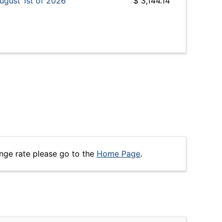
ugust 1st of 2026
$ 3,144.14
nge rate please go to the
Home Page
.