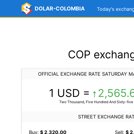
DOLAR-COLOMBIA
Today's exchang
COP exchange
OFFICIAL EXCHANGE RATE SATURDAY M
1 USD =
2,565.
Two Thousand, Five Hundred And Sixty-five 
STREET EXCHANGE RA
Buy:
$ 2,320.00
Sell:
$ 2