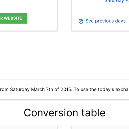
Saturday A
UR WEBSITE
See previous days
from Saturday March 7th of 2015. To use the today's excha
Conversion table