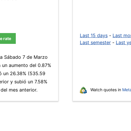
Last 15 days
-
Last mo
e rate
Last semester
-
Last y
día Sábado 7 de Marzo
a un aumento del 0.87%
 un 26.38% (535.59
erior y subió un 7.58%
del mes anterior.
Watch quotes in
Meta