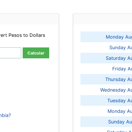
ert Pesos to Dollars
Monday Aug
Sunday Au
Calcular
Saturday A
Friday A
Thursday A
Wednesday Au
Tuesday Au
Monday Au
mbia?
Sunday Au