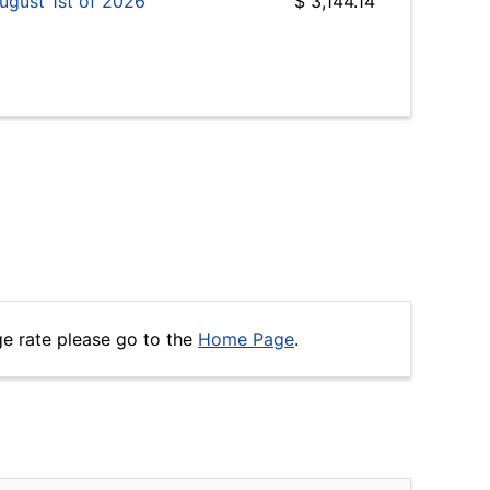
ugust 1st of 2026
$ 3,144.14
ge rate please go to the
Home Page
.