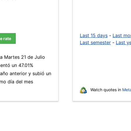
Last 15 days
-
Last mo
e rate
Last semester
-
Last y
ía Martes 21 de Julio
ntó un 47.01%
año anterior y subió un
mo día del mes
Watch quotes in
Meta