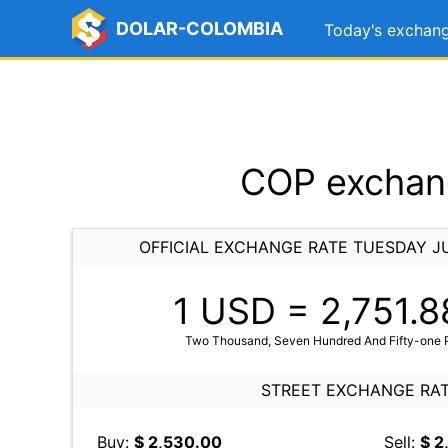
DOLAR-COLOMBIA
Today's exchang
COP exchang
OFFICIAL EXCHANGE RATE TUESDAY JU
1 USD =
2,751.8
Two Thousand, Seven Hundred And Fifty-one Po
STREET EXCHANGE RA
Buy:
$ 2,530.00
Sell:
$ 2