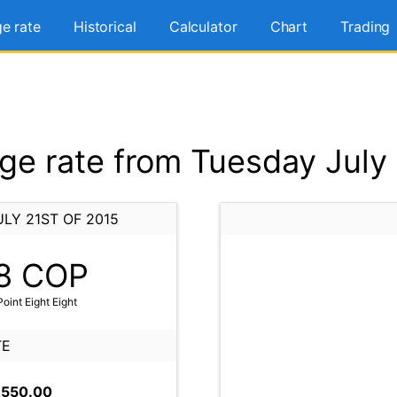
e rate
Historical
Calculator
Chart
Trading
e rate from Tuesday July 
LY 21ST OF 2015
8
COP
int Eight Eight
TE
,550.00