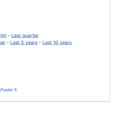
nth
-
Last quarter
ear
-
Last 5 years
-
Last 10 years
Trader 5