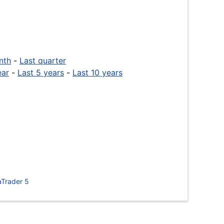
nth
-
Last quarter
ear
-
Last 5 years
-
Last 10 years
Trader 5