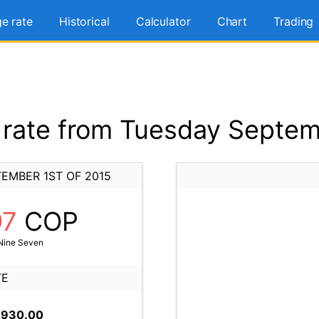
e rate
Historical
Calculator
Chart
Trading
rate from Tuesday Septemb
EMBER 1ST OF 2015
97
COP
Nine Seven
TE
,930.00