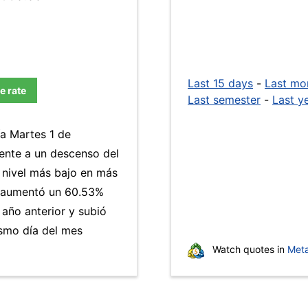
Last 15 days
-
Last mo
e rate
Last semester
-
Last y
ía Martes 1 de
lente a un descenso del
l nivel más bajo en más
aumentó un 60.53%
 año anterior y subió
smo día del mes
Watch quotes in
Meta