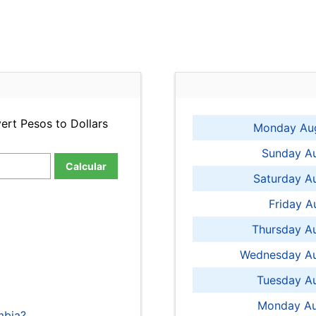
ert Pesos to Dollars
Monday Aug
Sunday Au
Calcular
Saturday A
Friday A
Thursday A
Wednesday Au
Tuesday Au
Monday Au
mbia?