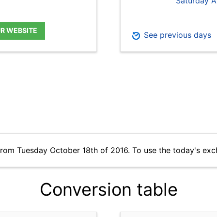
Saturday A
UR WEBSITE
See previous days
from Tuesday October 18th of 2016. To use the today's exc
Conversion table