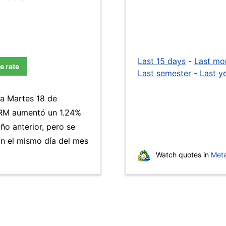
Last 15 days
-
Last mo
e rate
Last semester
-
Last y
ía Martes 18 de
TRM aumentó un 1.24%
ño anterior, pero se
n el mismo día del mes
Watch quotes in
Meta