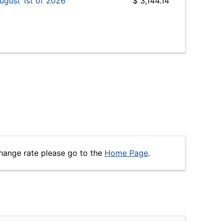
ugust 1st of 2026
$ 3,144.14
hange rate please go to the
Home Page
.