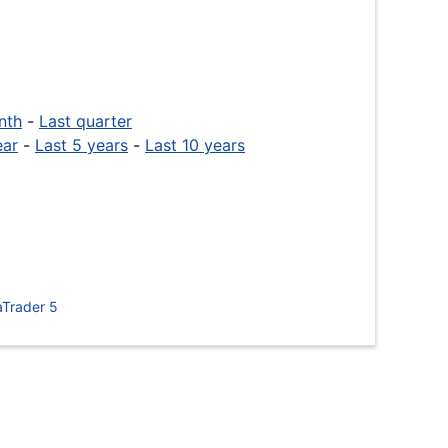
nth
-
Last quarter
ear
-
Last 5 years
-
Last 10 years
Trader 5