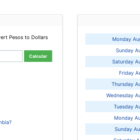
ert Pesos to Dollars
Monday Aug
Sunday Au
Calcular
Saturday A
Friday A
Thursday A
Wednesday Au
Tuesday Au
Monday Au
mbia?
Sunday Au