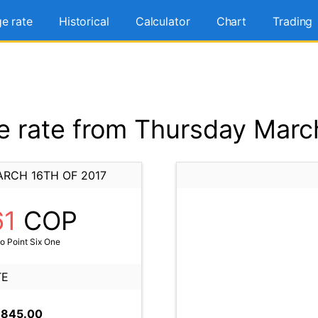
e rate
Historical
Calculator
Chart
Trading
 rate from Thursday March
RCH 16TH OF 2017
61
COP
 Point Six One
TE
,845.00