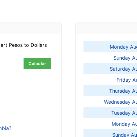
ert Pesos to Dollars
Monday Aug
Sunday Au
Calcular
Saturday A
Friday A
Thursday A
Wednesday Au
Tuesday Au
Monday Au
mbia?
Sunday Au