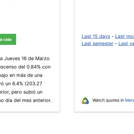
Last 15 days
-
Last mo
e rate
Last semester
-
Last y
día Jueves 16 de Marzo
descenso del 0.84% con
 bajo en más de una
ó un 6.4% (203.27
rior, pero subió un
 día del mes anterior.
Watch quotes in
Meta