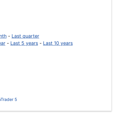
nth
-
Last quarter
ear
-
Last 5 years
-
Last 10 years
Trader 5