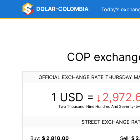
DOLAR-COLOMBIA
Today's exchang
COP exchange
OFFICIAL EXCHANGE RATE THURSDAY MA
1 USD =
2,972.
Two Thousand, Nine Hundred And Seventy-two
STREET EXCHANGE RA
Buy:
$ 2,810.00
Sell:
$ 2