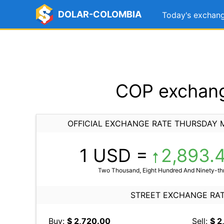
DOLAR-COLOMBIA
Today's exchang
COP exchang
OFFICIAL EXCHANGE RATE THURSDAY M
1 USD =
2,893.
Two Thousand, Eight Hundred And Ninety-thr
STREET EXCHANGE RA
Buy:
$ 2,720.00
Sell:
$ 2