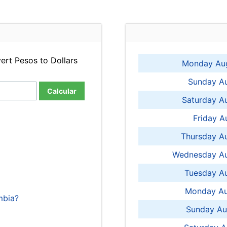
ert Pesos to Dollars
Monday Aug
Sunday Au
Calcular
Saturday A
Friday A
Thursday A
Wednesday Au
Tuesday Au
Monday Au
mbia?
Sunday Au