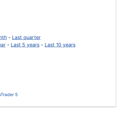
nth
-
Last quarter
ear
-
Last 5 years
-
Last 10 years
Trader 5