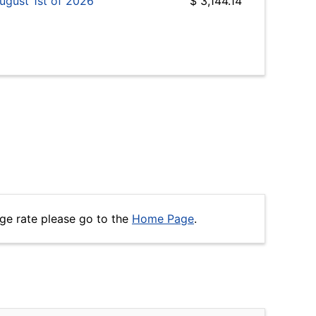
ugust 1st of 2026
$ 3,144.14
ge rate please go to the
Home Page
.