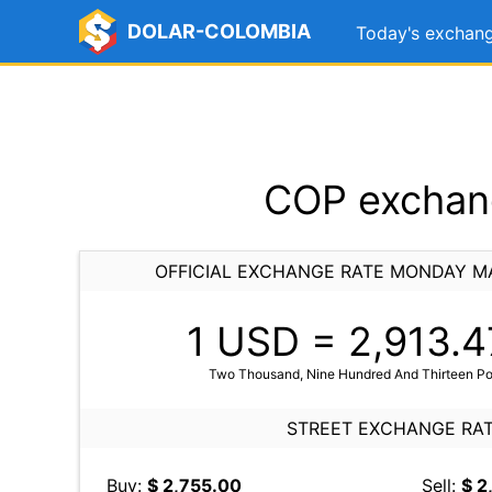
DOLAR-COLOMBIA
Today's exchang
COP exchang
OFFICIAL EXCHANGE RATE MONDAY MA
1 USD =
2,913.4
Two Thousand, Nine Hundred And Thirteen Po
STREET EXCHANGE RA
Buy:
$ 2,755.00
Sell:
$ 2