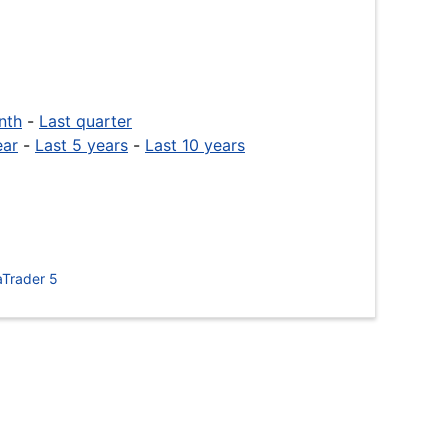
nth
-
Last quarter
ear
-
Last 5 years
-
Last 10 years
Trader 5