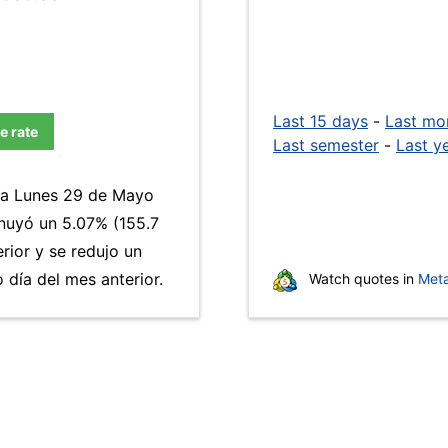
Last 15 days
-
Last mo
e rate
Last semester
-
Last y
día Lunes 29 de Mayo
nuyó un 5.07% (155.7
rior y se redujo un
día del mes anterior.
Watch quotes in
Meta