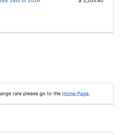
July 28th of 2026
$ 3,205.80
hange rate please go to the
Home Page
.