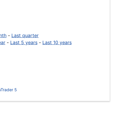
nth
-
Last quarter
ear
-
Last 5 years
-
Last 10 years
Trader 5