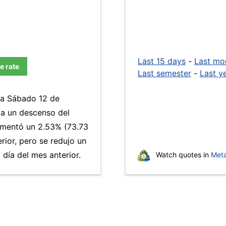
Last 15 days
-
Last mo
e rate
Last semester
-
Last y
día Sábado 12 de
 a un descenso del
umentó un 2.53% (73.73
rior, pero se redujo un
día del mes anterior.
Watch quotes in
Meta