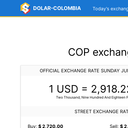
DOLAR-COLOMBIA
Today's exchang
COP exchang
OFFICIAL EXCHANGE RATE SUNDAY JU
1 USD =
2,918.2
Two Thousand, Nine Hundred And Eighteen 
STREET EXCHANGE RA
Buy:
$ 2,720.00
Sell:
$ 2