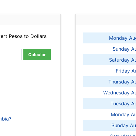
ert Pesos to Dollars
Monday Aug
Sunday Au
Calcular
Saturday A
Friday A
Thursday A
Wednesday Au
Tuesday Au
Monday Au
mbia?
Sunday Au