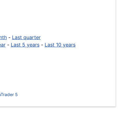
nth
-
Last quarter
ear
-
Last 5 years
-
Last 10 years
Trader 5