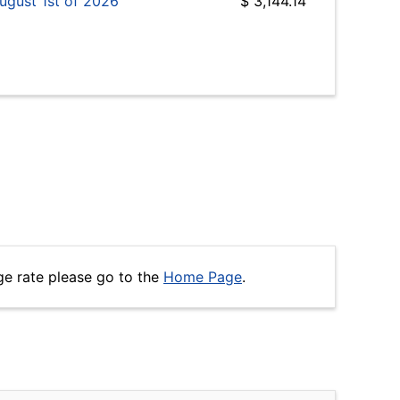
ugust 1st of 2026
$ 3,144.14
ge rate please go to the
Home Page
.