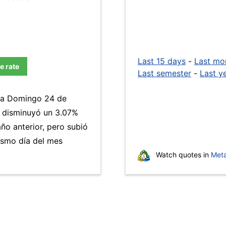
Last 15 days
-
Last mo
e rate
Last semester
-
Last y
día Domingo 24 de
M disminuyó un 3.07%
ño anterior, pero subió
ismo día del mes
Watch quotes in
Meta