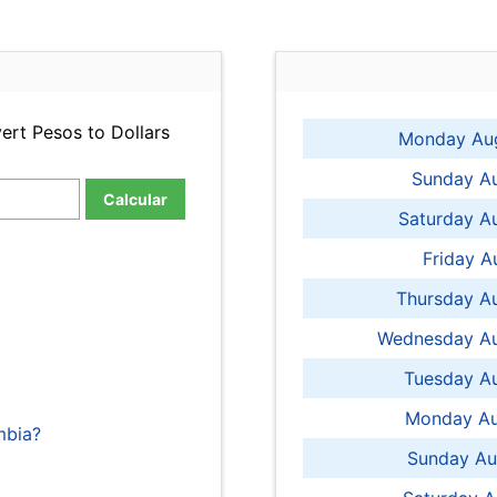
ert Pesos to Dollars
Monday Aug
Sunday Au
Calcular
Saturday A
Friday A
Thursday A
Wednesday Au
Tuesday Au
Monday Au
mbia?
Sunday Au