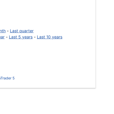
nth
-
Last quarter
ear
-
Last 5 years
-
Last 10 years
Trader 5