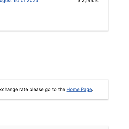
ugust 1st of 2026
$ 3,144.14
xchange rate please go to the
Home Page
.