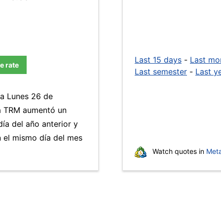
Last 15 days
-
Last mo
e rate
Last semester
-
Last y
ía Lunes 26 de
La TRM aumentó un
ía del año anterior y
 el mismo día del mes
Watch quotes in
Meta