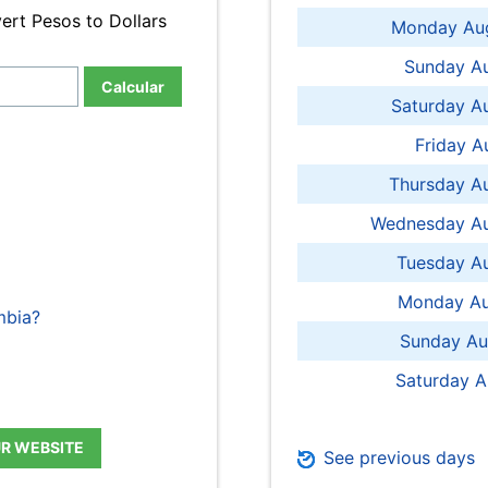
ert Pesos to Dollars
Monday Aug
Sunday Au
Calcular
Saturday A
Friday A
Thursday A
Wednesday Au
Tuesday Au
Monday Au
mbia?
Sunday Au
Saturday A
UR WEBSITE
See previous days