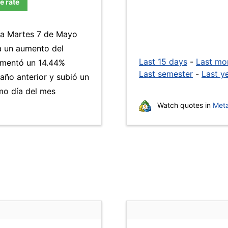
e rate
día Martes 7 de Mayo
a un aumento del
Last 15 days
-
Last mo
aumentó un 14.44%
Last semester
-
Last y
año anterior y subió un
mo día del mes
Watch quotes in
Meta