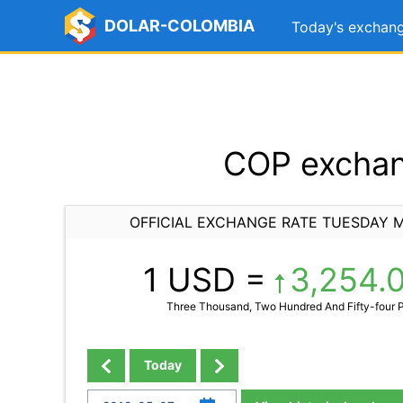
DOLAR-COLOMBIA
Today's exchang
COP exchan
OFFICIAL EXCHANGE RATE TUESDAY M
1 USD =
3,254.
Three Thousand, Two Hundred And Fifty-four P
Today