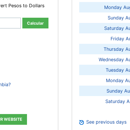
ert Pesos to Dollars
Monday Aug
Sunday Au
Calcular
Saturday A
Friday A
Thursday A
Wednesday Au
Tuesday Au
Monday Au
mbia?
Sunday Au
Saturday A
UR WEBSITE
See previous days