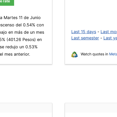
e rate
ía Martes 11 de Junio
descenso del 0.54% con
Last 15 days
-
Last mo
s bajo en más de un mes
Last semester
-
Last y
5% (401.26 Pesos) en
 se redujo un 0.53%
l mes anterior.
Watch quotes in
Meta