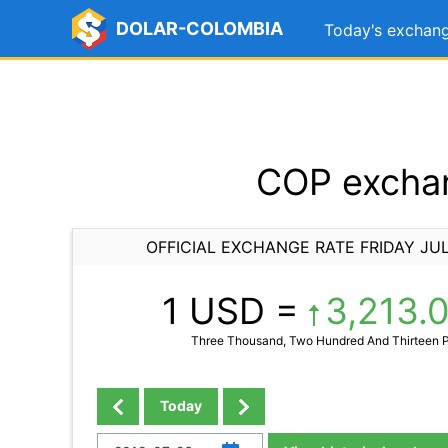
DOLAR-COLOMBIA
Today's exchang
COP exchan
OFFICIAL EXCHANGE RATE FRIDAY JUL
1 USD =
3,213.
Three Thousand, Two Hundred And Thirteen P
Today