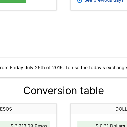
See previous days
from Friday July 26th of 2019. To use the today's exchange
Conversion table
PESOS
DOLL
$ 3,213.09 Pesos
$ 0.31 Dollars