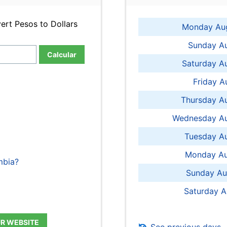
ert Pesos to Dollars
Monday Aug
Sunday Au
Calcular
Saturday A
Friday A
Thursday A
Wednesday Au
Tuesday Au
Monday Au
mbia?
Sunday Au
Saturday A
UR WEBSITE