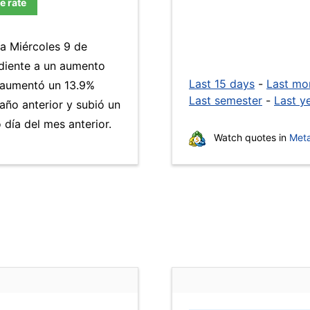
e rate
ía Miércoles 9 de
ndiente a un aumento
Last 15 days
-
Last mo
M aumentó un 13.9%
Last semester
-
Last y
año anterior y subió un
día del mes anterior.
Watch quotes in
Meta