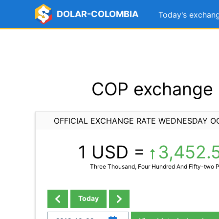
DOLAR-COLOMBIA
Today's exchang
COP exchange r
OFFICIAL EXCHANGE RATE WEDNESDAY OC
1 USD =
3,452.
Three Thousand, Four Hundred And Fifty-two P
Today