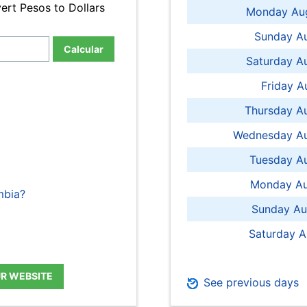
ert Pesos to Dollars
Monday Aug
Sunday Au
Calcular
Saturday A
Friday A
Thursday A
Wednesday Au
Tuesday Au
Monday Au
mbia?
Sunday Au
Saturday A
UR WEBSITE
See previous days