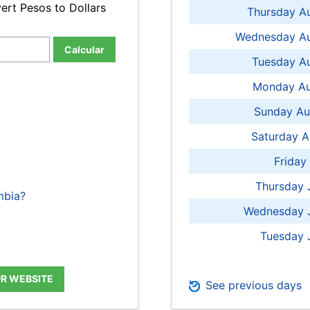
ert Pesos to Dollars
Thursday A
Wednesday Au
Calcular
Tuesday Au
Monday Au
Sunday Au
Saturday A
Friday
Thursday 
mbia?
Wednesday J
Tuesday 
UR WEBSITE
See previous days