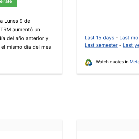
e rate
ía Lunes 9 de
a TRM aumentó un
Last 15 days
-
Last mo
ía del año anterior y
Last semester
-
Last y
 el mismo día del mes
Watch quotes in
Meta