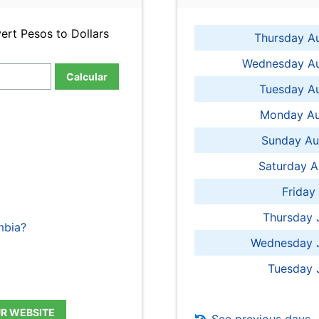
ert Pesos to Dollars
Thursday A
Wednesday Au
Calcular
Tuesday Au
Monday Au
Sunday Au
Saturday A
Friday
Thursday 
mbia?
Wednesday J
Tuesday 
UR WEBSITE