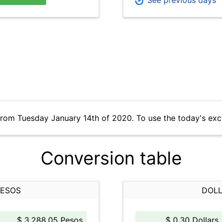
See previous days
from Tuesday January 14th of 2020. To use the today's ex
Conversion table
PESOS
DOLL
$ 3,288.05 Pesos
$ 0.30 Dollars