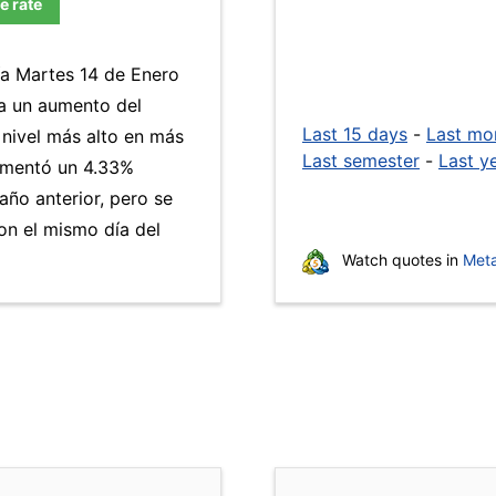
e rate
ía Martes 14 de Enero
 a un aumento del
Last 15 days
-
Last mo
 nivel más alto en más
Last semester
-
Last y
umentó un 4.33%
año anterior, pero se
n el mismo día del
Watch quotes in
Meta