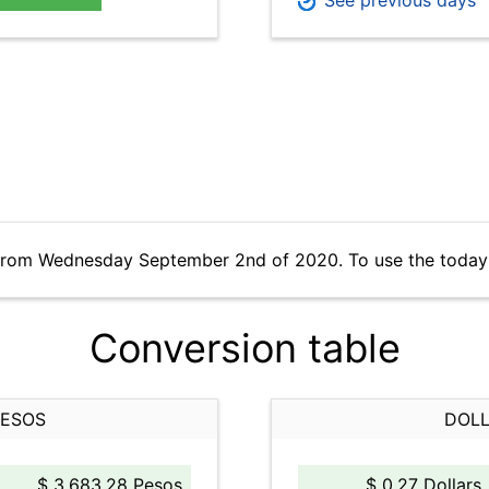
See previous days
 from Wednesday September 2nd of 2020. To use the today'
Conversion table
PESOS
DOLL
$ 3,683.28 Pesos
$ 0.27 Dollars