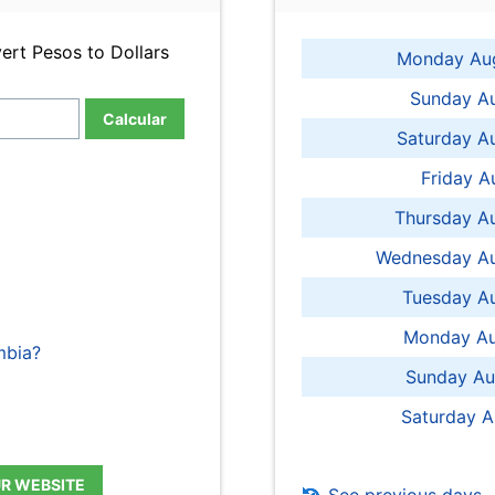
ert Pesos to Dollars
Monday Aug
Sunday Au
Calcular
Saturday A
Friday A
Thursday A
Wednesday Au
Tuesday Au
Monday Au
mbia?
Sunday Au
Saturday A
UR WEBSITE