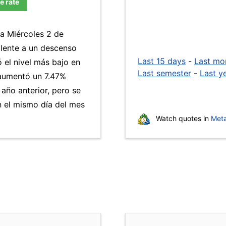
e rate
ía Miércoles 2 de
alente a un descenso
Last 15 days
-
Last mo
ó el nivel más bajo en
Last semester
-
Last y
aumentó un 7.47%
año anterior, pero se
 el mismo día del mes
Watch quotes in
Meta