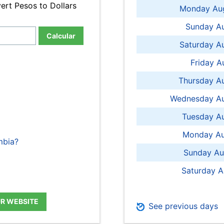
ert Pesos to Dollars
Monday Aug
Sunday Au
Calcular
Saturday A
Friday A
Thursday A
Wednesday Au
Tuesday Au
Monday Au
mbia?
Sunday Au
Saturday A
UR WEBSITE
See previous days