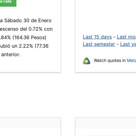
e rate
día Sábado 30 de Enero
descenso del 0.72% con
Last 15 days
-
Last mo
4.84% (164.36 Pesos)
Last semester
-
Last y
subió un 2.22% (77.36
anterior.
Watch quotes in
Meta