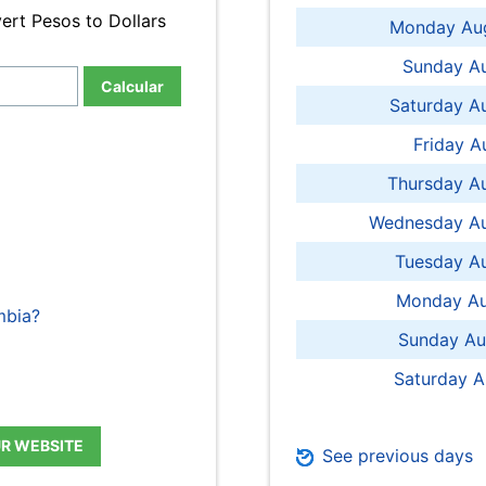
ert Pesos to Dollars
Monday Aug
Sunday Au
Calcular
Saturday A
Friday A
Thursday A
Wednesday Au
Tuesday Au
Monday Au
mbia?
Sunday Au
Saturday A
UR WEBSITE
See previous days