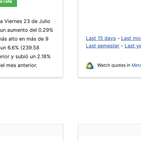
e rate
a Viernes 23 de Julio
a un aumento del 0.29%
Last 15 days
-
Last mo
 más alto en más de 9
Last semester
-
Last y
un 6.6% (239.58
erior y subió un 2.18%
l mes anterior.
Watch quotes in
Meta