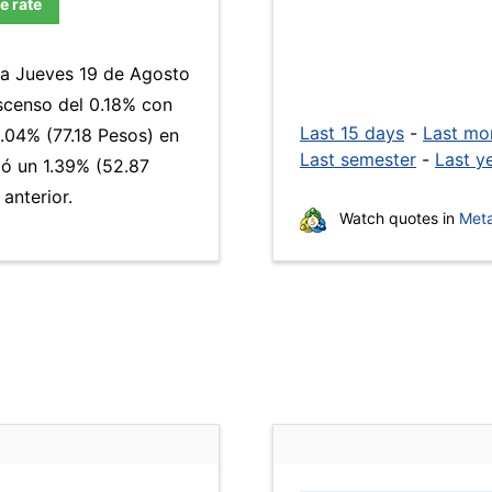
e rate
día Jueves 19 de Agosto
escenso del 0.18% con
Last 15 days
-
Last mo
.04% (77.18 Pesos) en
Last semester
-
Last y
ió un 1.39% (52.87
anterior.
Watch quotes in
Meta