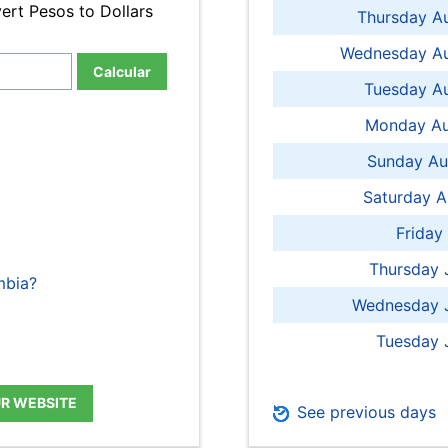
ert Pesos to Dollars
Thursday A
Wednesday Au
Calcular
Tuesday Au
Monday Au
Sunday Au
Saturday A
Friday
Thursday 
mbia?
Wednesday J
Tuesday 
UR WEBSITE
See previous days