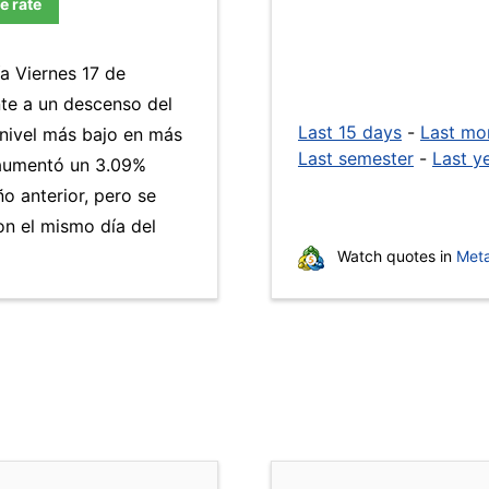
e rate
ía Viernes 17 de
nte a un descenso del
Last 15 days
-
Last mo
 nivel más bajo en más
Last semester
-
Last y
aumentó un 3.09%
ño anterior, pero se
n el mismo día del
Watch quotes in
Meta