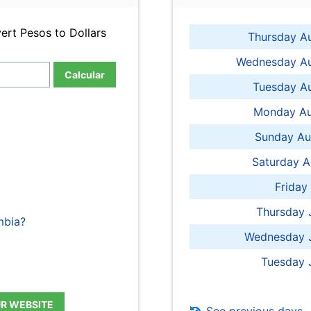
ert Pesos to Dollars
Thursday A
Wednesday Au
Calcular
Tuesday Au
Monday Au
Sunday Au
Saturday A
Friday
Thursday 
mbia?
Wednesday J
Tuesday 
UR WEBSITE