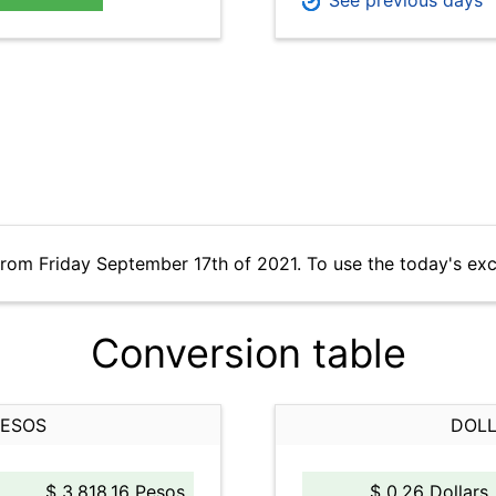
See previous days
from Friday September 17th of 2021. To use the today's ex
Conversion table
PESOS
DOLL
$ 3,818.16 Pesos
$ 0.26 Dollars