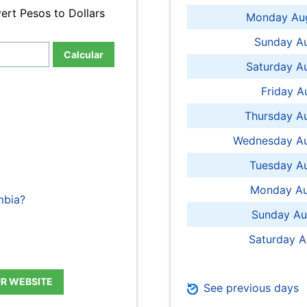
ert Pesos to Dollars
Monday Aug
Sunday Au
Calcular
Saturday A
Friday A
Thursday A
Wednesday Au
Tuesday Au
Monday Au
mbia?
Sunday Au
Saturday A
UR WEBSITE
See previous days