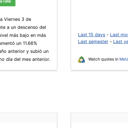
e rate
ía Viernes 3 de
nte a un descenso del
Last 15 days
-
Last mo
 nivel más bajo en más
Last semester
-
Last y
umentó un 11.66%
año anterior y subió un
 día del mes anterior.
Watch quotes in
Meta