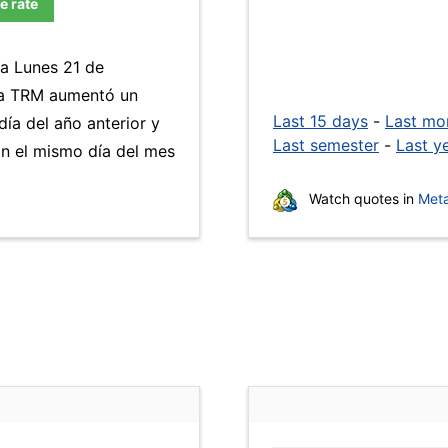
e rate
ía Lunes 21 de
La TRM aumentó un
Last 15 days
-
Last mo
ía del año anterior y
Last semester
-
Last y
n el mismo día del mes
Watch quotes in
Meta