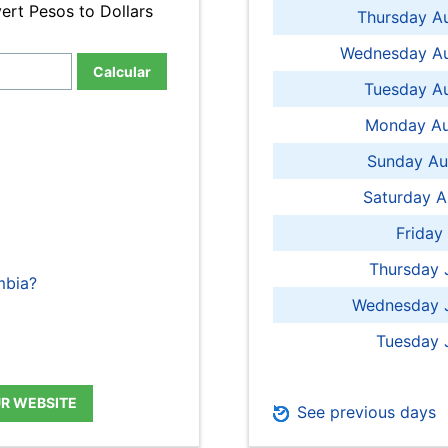
ert Pesos to Dollars
Thursday A
Wednesday Au
Calcular
Tuesday Au
Monday Au
Sunday Au
Saturday A
Friday
Thursday 
mbia?
Wednesday J
Tuesday 
UR WEBSITE
See previous days