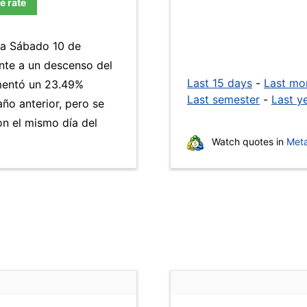
e rate
día Sábado 10 de
nte a un descenso del
Last 15 days
-
Last mo
umentó un 23.49%
Last semester
-
Last y
año anterior, pero se
n el mismo día del
Watch quotes in
Meta