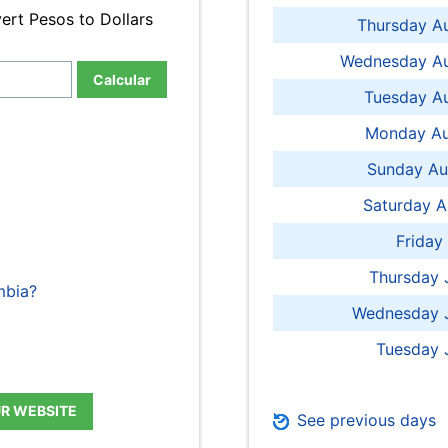
ert Pesos to Dollars
Thursday A
Wednesday Au
Calcular
Tuesday Au
Monday Au
Sunday Au
Saturday A
Friday
Thursday 
mbia?
Wednesday J
Tuesday 
UR WEBSITE
See previous days