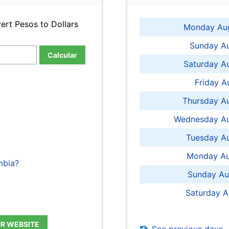
ert Pesos to Dollars
Monday Aug
Sunday Au
Calcular
Saturday A
Friday A
Thursday A
Wednesday Au
Tuesday Au
Monday Au
mbia?
Sunday Au
Saturday A
UR WEBSITE