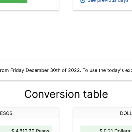
See previous days
from Friday December 30th of 2022. To use the today's ex
Conversion table
PESOS
DOLL
$ 4,810.20 Pesos
$ 0.21 Dollars