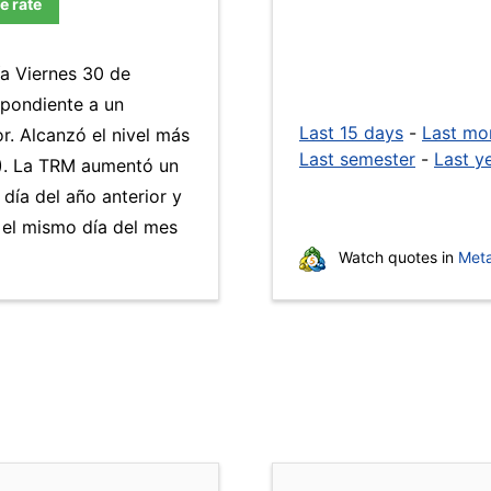
e rate
ía Viernes 30 de
spondiente a un
Last 15 days
-
Last mo
r. Alcanzó el nivel más
Last semester
-
Last y
). La TRM aumentó un
día del año anterior y
el mismo día del mes
Watch quotes in
Meta