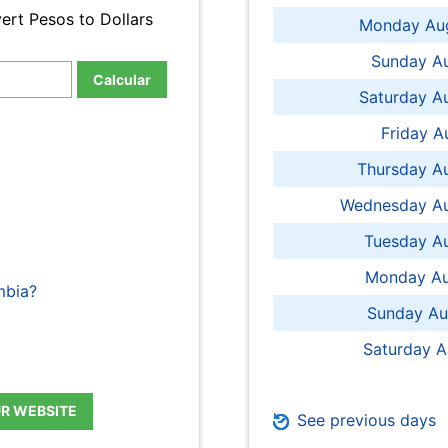
ert Pesos to Dollars
Monday Aug
Sunday Au
Calcular
Saturday A
Friday A
Thursday A
Wednesday Au
Tuesday Au
Monday Au
mbia?
Sunday Au
Saturday A
UR WEBSITE
See previous days