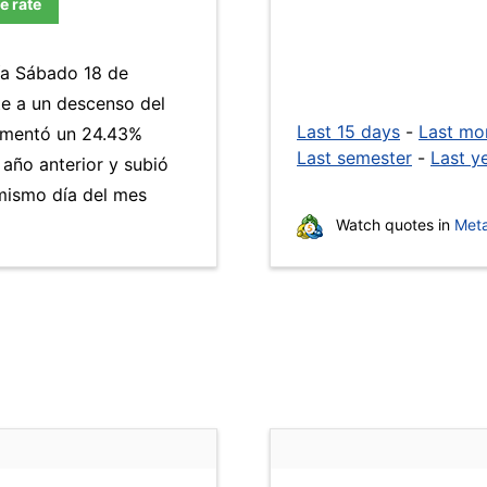
e rate
día Sábado 18 de
te a un descenso del
Last 15 days
-
Last mo
aumentó un 24.43%
Last semester
-
Last y
 año anterior y subió
mismo día del mes
Watch quotes in
Meta