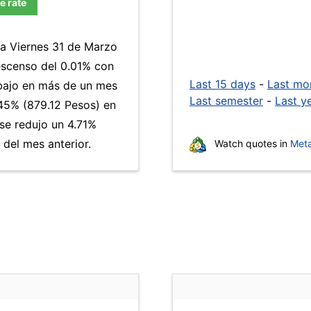
e rate
ía Viernes 31 de Marzo
escenso del 0.01% con
Last 15 days
-
Last mo
s bajo en más de un mes
Last semester
-
Last y
5% (879.12 Pesos) en
 se redujo un 4.71%
del mes anterior.
Watch quotes in
Meta