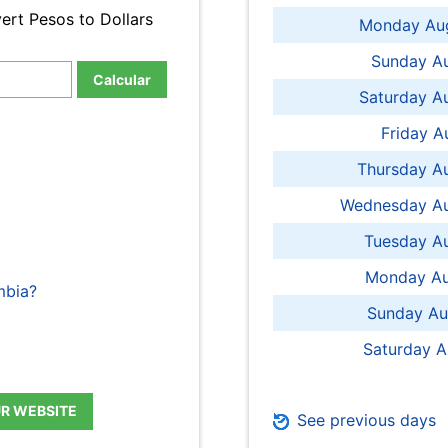
ert Pesos to Dollars
Monday Aug
Sunday Au
Calcular
Saturday A
Friday A
Thursday A
Wednesday Au
Tuesday Au
Monday Au
mbia?
Sunday Au
Saturday A
UR WEBSITE
See previous days