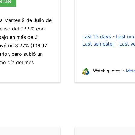
e rate
a Martes 9 de Julio del
censo del 0.99% con
Last 15 days
-
Last mo
 bajo en más de 3
Last semester
-
Last y
yó un 3.27% (136.97
rior, pero subió un
mo día del mes
Watch quotes in
Meta