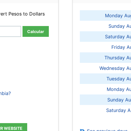
ert Pesos to Dollars
Monday Aug
Sunday Au
Calcular
Saturday A
Friday A
Thursday A
Wednesday Au
Tuesday Au
Monday Au
mbia?
Sunday Au
Saturday A
UR WEBSITE