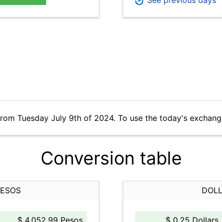
See previous days
from Tuesday July 9th of 2024. To use the today's exchang
Conversion table
PESOS
DOLL
$ 4,052.99 Pesos
$ 0.25 Dollars