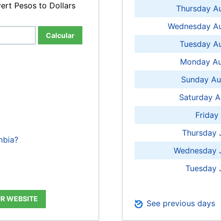
ert Pesos to Dollars
Thursday A
Wednesday Au
Calcular
Tuesday Au
Monday Au
Sunday Au
Saturday A
Friday
Thursday 
mbia?
Wednesday J
Tuesday 
UR WEBSITE
See previous days