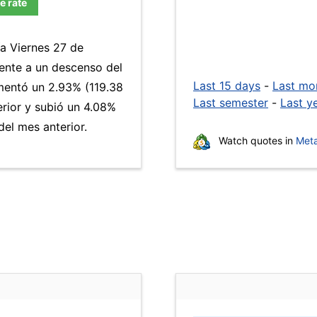
e rate
ía Viernes 27 de
ente a un descenso del
Last 15 days
-
Last mo
umentó un 2.93% (119.38
Last semester
-
Last y
erior y subió un 4.08%
el mes anterior.
Watch quotes in
Meta