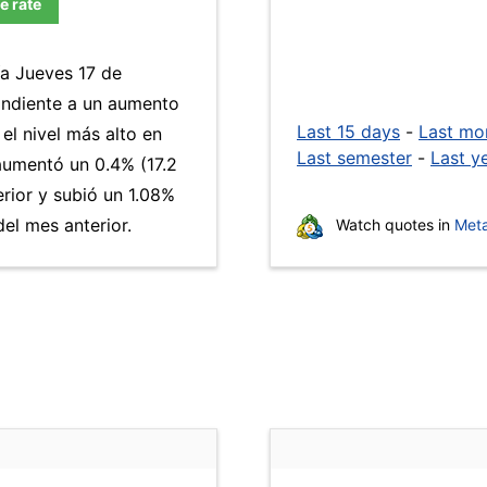
e rate
ía Jueves 17 de
ondiente a un aumento
Last 15 days
-
Last mo
el nivel más alto en
Last semester
-
Last y
umentó un 0.4% (17.2
erior y subió un 1.08%
el mes anterior.
Watch quotes in
Meta