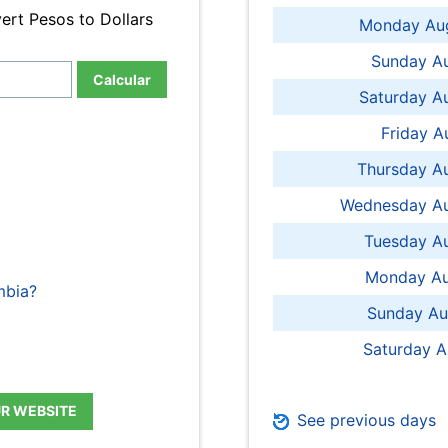
ert Pesos to Dollars
Monday Aug
Sunday Au
Calcular
Saturday A
Friday A
Thursday A
Wednesday Au
Tuesday Au
Monday Au
mbia?
Sunday Au
Saturday A
UR WEBSITE
See previous days