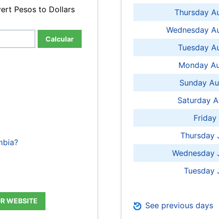
ert Pesos to Dollars
Thursday A
Wednesday Au
Calcular
Tuesday Au
Monday Au
Sunday Au
Saturday A
Friday
Thursday 
mbia?
Wednesday J
Tuesday 
UR WEBSITE
See previous days