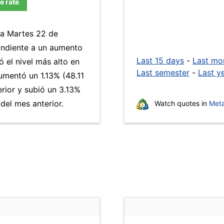
e rate
ía Martes 22 de
ondiente a un aumento
Last 15 days
-
Last mo
ó el nivel más alto en
Last semester
-
Last y
mentó un 1.13% (48.11
erior y subió un 3.13%
el mes anterior.
Watch quotes in
Meta