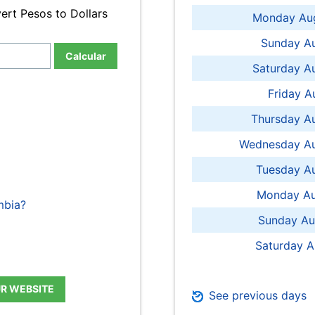
ert Pesos to Dollars
Monday Aug
Sunday Au
Calcular
Saturday A
Friday A
Thursday A
Wednesday Au
Tuesday Au
Monday Au
mbia?
Sunday Au
Saturday A
UR WEBSITE
See previous days