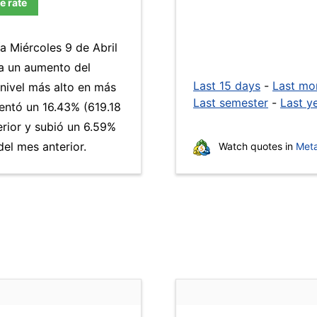
e rate
a Miércoles 9 de Abril
 a un aumento del
Last 15 days
-
Last mo
 nivel más alto en más
Last semester
-
Last y
ntó un 16.43% (619.18
erior y subió un 6.59%
el mes anterior.
Watch quotes in
Meta