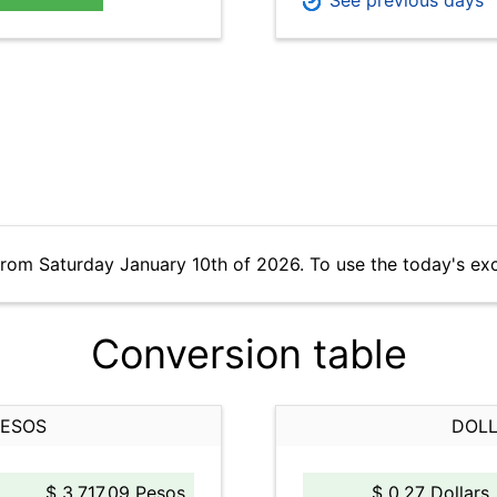
See previous days
from Saturday January 10th of 2026. To use the today's ex
Conversion table
PESOS
DOLL
$ 3,717.09 Pesos
$ 0.27 Dollars