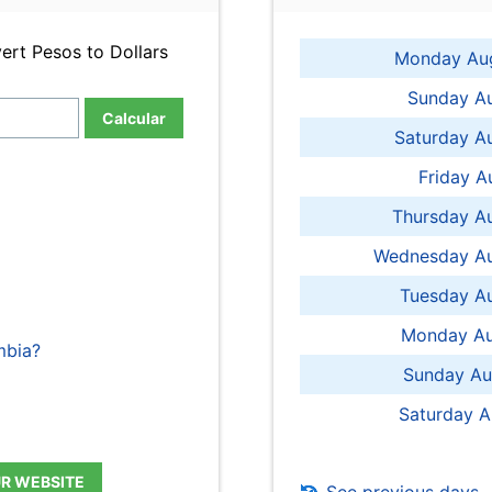
ert Pesos to Dollars
Monday Aug
Sunday Au
Calcular
Saturday A
Friday A
Thursday A
Wednesday Au
Tuesday Au
Monday Au
mbia?
Sunday Au
Saturday A
UR WEBSITE