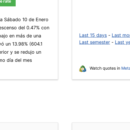
e rate
día Sábado 10 de Enero
descenso del 0.47% con
Last 15 days
-
Last mo
 bajo en más de una
Last semester
-
Last y
ó un 13.98% (604.1
rior y se redujo un
mo día del mes
Watch quotes in
Meta