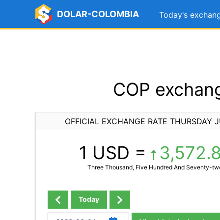
DOLAR-COLOMBIA
Today's exchang
COP exchang
OFFICIAL EXCHANGE RATE THURSDAY J
1 USD =
3,572.
Three Thousand, Five Hundred And Seventy-two 
Today