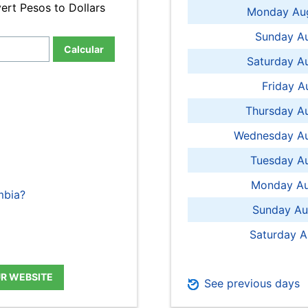
ert Pesos to Dollars
Monday Aug
Sunday Au
Calcular
Saturday A
Friday A
Thursday A
Wednesday Au
Tuesday Au
Monday Au
mbia?
Sunday Au
Saturday A
UR WEBSITE
See previous days