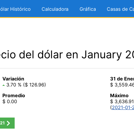
ólar Histórico
Calculadora
Gráfica
Casas de C
cio del dólar en January 
Variación
31 de Ene
3.70 % ($ 126.96)
$ 3,559.4
Promedio
Máximo
$ 0.00
$ 3,636.91
(
2021-01-
21