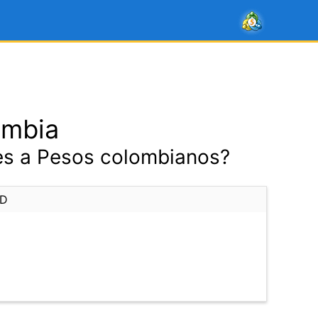
ombia
es a Pesos colombianos?
AD