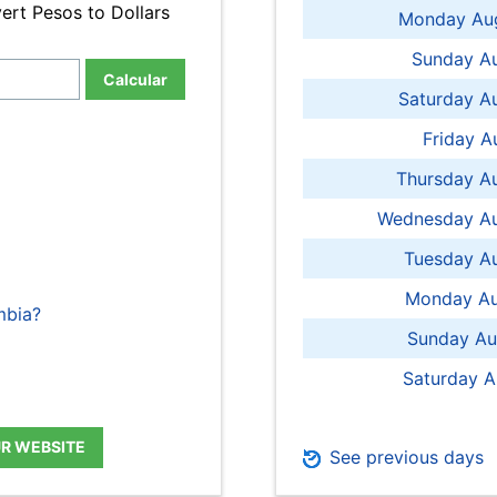
ert Pesos to Dollars
Monday Aug
Sunday Au
Calcular
Saturday A
Friday A
Thursday A
Wednesday Au
Tuesday Au
Monday Au
mbia?
Sunday Au
Saturday A
UR WEBSITE
See previous days