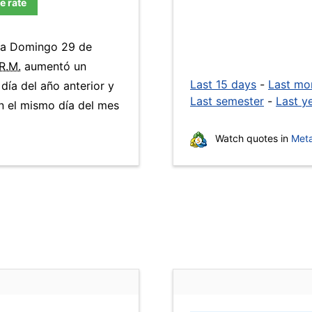
e rate
día Domingo 29 de
R.M.
aumentó un
Last 15 days
-
Last mo
día del año anterior y
Last semester
-
Last y
 el mismo día del mes
Watch quotes in
Meta