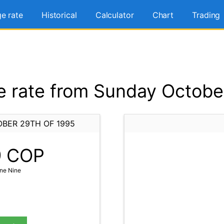
e rate
Historical
Calculator
Chart
Trading
 rate from Sunday October
BER 29TH OF 1995
9
COP
ine Nine