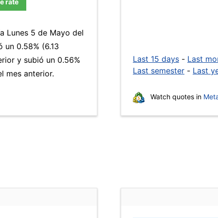
e rate
día Lunes 5 de Mayo del
 un 0.58% (6.13
Last 15 days
-
Last mo
erior y subió un 0.56%
Last semester
-
Last y
 mes anterior.
Watch quotes in
Meta