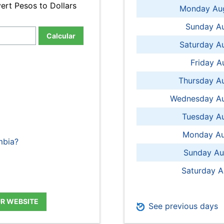
ert Pesos to Dollars
Monday Aug
Sunday Au
Calcular
Saturday A
Friday A
Thursday A
Wednesday Au
Tuesday Au
Monday Au
mbia?
Sunday Au
Saturday A
UR WEBSITE
See previous days