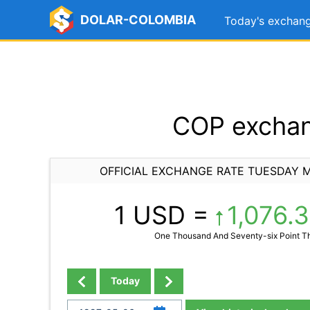
DOLAR-COLOMBIA
Today's exchang
COP exchan
OFFICIAL EXCHANGE RATE TUESDAY M
1 USD =
1,076.
One Thousand And Seventy-six Point T
Today