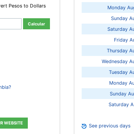
ert Pesos to Dollars
Monday Aug
Sunday Au
Calcular
Saturday A
Friday A
Thursday A
Wednesday Au
Tuesday Au
Monday Au
mbia?
Sunday Au
Saturday A
UR WEBSITE
See previous days