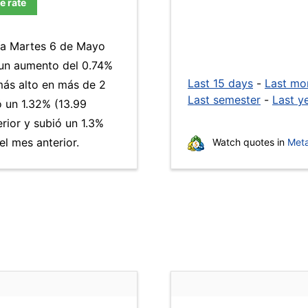
e rate
día Martes 6 de Mayo
 un aumento del 0.74%
Last 15 days
-
Last mo
 más alto en más de 2
Last semester
-
Last y
un 1.32% (13.99
rior y subió un 1.3%
l mes anterior.
Watch quotes in
Meta