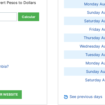
ert Pesos to Dollars
Monday Aug
Sunday Au
Calcular
Saturday A
Friday A
Thursday A
Wednesday Au
Tuesday Au
Monday Au
mbia?
Sunday Au
Saturday A
UR WEBSITE
See previous days