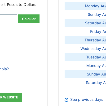
ert Pesos to Dollars
Monday Aug
Sunday Au
Calcular
Saturday A
Friday A
Thursday A
Wednesday Au
Tuesday Au
Monday Au
mbia?
Sunday Au
Saturday A
UR WEBSITE
See previous days