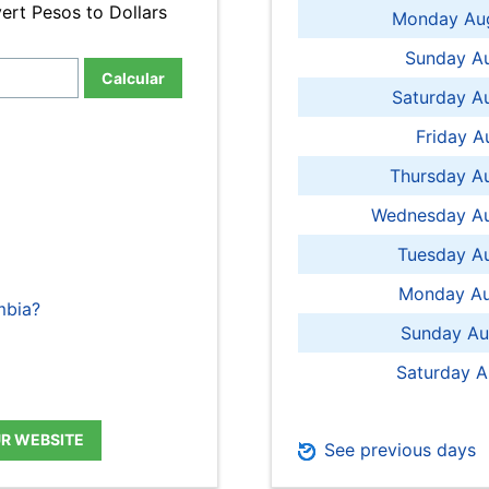
ert Pesos to Dollars
Monday Aug
Sunday Au
Calcular
Saturday A
Friday A
Thursday A
Wednesday Au
Tuesday Au
Monday Au
mbia?
Sunday Au
Saturday A
UR WEBSITE
See previous days