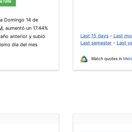
e rate
día Domingo 14 de
M.
aumentó un 17.44%
Last 15 days
-
Last mo
 año anterior y subió
Last semester
-
Last y
ismo día del mes
Watch quotes in
Meta