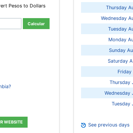
ert Pesos to Dollars
Thursday A
Wednesday Au
Calcular
Tuesday Au
Monday Au
Sunday Au
Saturday A
Friday
Thursday 
mbia?
Wednesday J
Tuesday 
UR WEBSITE
See previous days