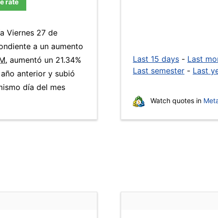
e rate
ía Viernes 27 de
ondiente a un aumento
Last 15 days
-
Last mo
M.
aumentó un 21.34%
Last semester
-
Last y
 año anterior y subió
mismo día del mes
Watch quotes in
Meta