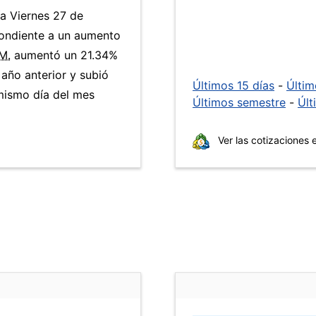
ía Viernes 27 de
ondiente a un aumento
M.
aumentó un 21.34%
 año anterior y subió
Últimos 15 días
-
Últi
mismo día del mes
Últimos semestre
-
Últ
Ver las cotizaciones