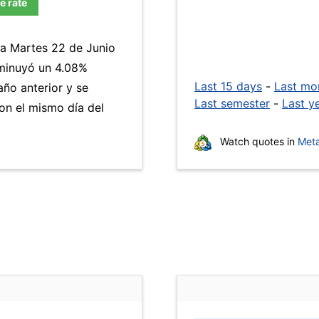
e rate
ía Martes 22 de Junio
minuyó un 4.08%
Last 15 days
-
Last mo
año anterior y se
Last semester
-
Last y
n el mismo día del
Watch quotes in
Meta