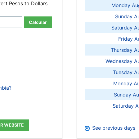
ert Pesos to Dollars
Monday Aug
Sunday Au
Calcular
Saturday A
Friday A
Thursday A
Wednesday Au
Tuesday Au
Monday Au
mbia?
Sunday Au
Saturday A
UR WEBSITE
See previous days