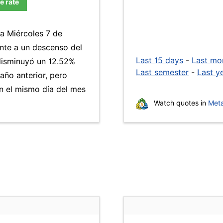
e rate
ía Miércoles 7 de
nte a un descenso del
Last 15 days
-
Last mo
isminuyó un 12.52%
Last semester
-
Last y
año anterior, pero
n el mismo día del mes
Watch quotes in
Meta