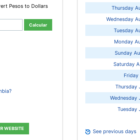
ert Pesos to Dollars
Thursday A
Wednesday Au
Calcular
Tuesday Au
Monday Au
Sunday Au
Saturday A
Friday
Thursday 
mbia?
Wednesday J
Tuesday 
UR WEBSITE
See previous days