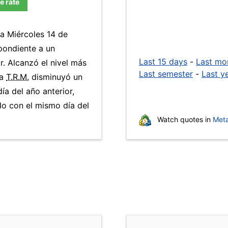
e rate
ía Miércoles 14 de
pondiente a un
Last 15 days
-
Last mo
r. Alcanzó el nivel más
Last semester
-
Last y
La
T.R.M.
disminuyó un
ía del año anterior,
o con el mismo día del
Watch quotes in
Meta