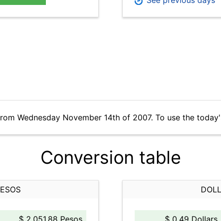
See previous days
 from Wednesday November 14th of 2007. To use the today'
Conversion table
PESOS
DOLL
$ 2,051.88 Pesos
$ 0.49 Dollars