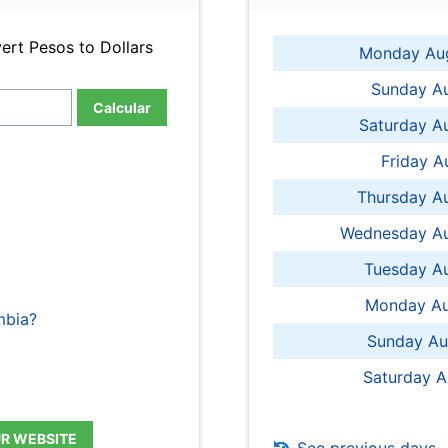
ert Pesos to Dollars
Monday Aug
Sunday Au
Calcular
Saturday A
Friday A
Thursday A
Wednesday Au
Tuesday Au
Monday Au
mbia?
Sunday Au
Saturday A
UR WEBSITE