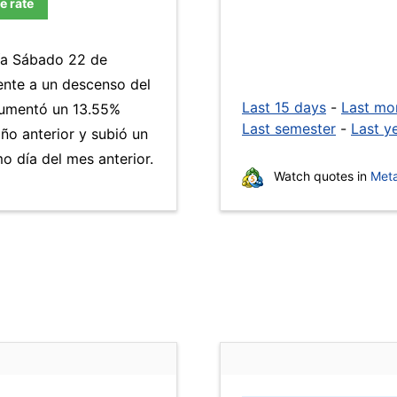
e rate
día Sábado 22 de
ente a un descenso del
Last 15 days
-
Last mo
umentó un 13.55%
Last semester
-
Last y
año anterior y subió un
 día del mes anterior.
Watch quotes in
Meta