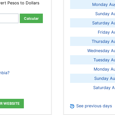
ert Pesos to Dollars
Monday Aug
Sunday Au
Calcular
Saturday A
Friday A
Thursday A
Wednesday Au
Tuesday Au
Monday Au
mbia?
Sunday Au
Saturday A
UR WEBSITE
See previous days